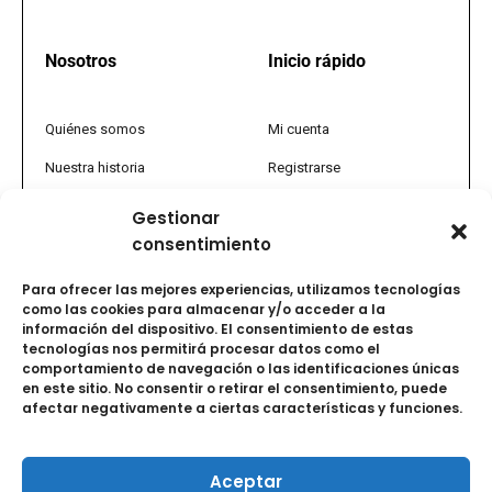
Nosotros
Inicio rápido
Quiénes somos
Mi cuenta
Nuestra historia
Registrarse
Política comercial
Tienda
Gestionar
consentimiento
PQRS
Promociones
Tratamiento de datos
FAQs
Para ofrecer las mejores experiencias, utilizamos tecnologías
como las cookies para almacenar y/o acceder a la
Términos y condiciones
Vida saludable y uso de
información del dispositivo. El consentimiento de estas
medicamentos
tecnologías nos permitirá procesar datos como el
comportamiento de navegación o las identificaciones únicas
I
L
F
Y
en este sitio. No consentir o retirar el consentimiento, puede
n
i
a
o
afectar negativamente a ciertas características y funciones.
s
n
c
u
t
k
e
t
a
e
b
u
Aceptar
g
d
o
b
© 2025 Dental 83. Todos los derechos reservados.