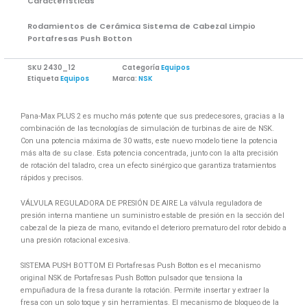
Características
Rodamientos de Cerámica Sistema de Cabezal Limpio
Portafresas Push Botton
SKU
2430_12
Categoría
Equipos
Etiqueta
Equipos
Marca:
NSK
Pana-Max PLUS 2 es mucho más potente que sus predecesores, gracias a la
combinación de las tecnologías de simulación de turbinas de aire de NSK.
Con una potencia máxima de 30 watts, este nuevo modelo tiene la potencia
más alta de su clase. Esta potencia concentrada, junto con la alta precisión
de rotación del taladro, crea un efecto sinérgico que garantiza tratamientos
rápidos y precisos.
VÁLVULA REGULADORA DE PRESIÓN DE AIRE La válvula reguladora de
presión interna mantiene un suministro estable de presión en la sección del
cabezal de la pieza de mano, evitando el deterioro prematuro del rotor debido a
una presión rotacional excesiva.
SISTEMA PUSH BOTTOM El Portafresas Push Botton es el mecanismo
original NSK de Portafresas Push Botton pulsador que tensiona la
empuñadura de la fresa durante la rotación. Permite insertar y extraer la
fresa con un solo toque y sin herramientas. El mecanismo de bloqueo de la