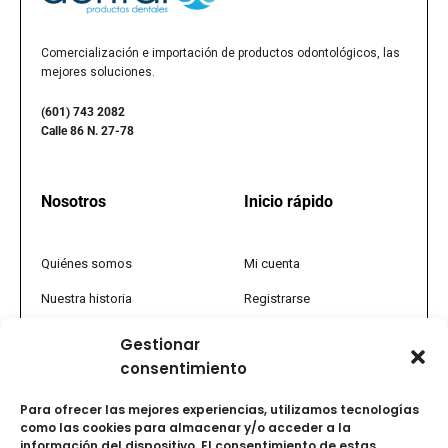
Comercialización e importación de productos odontológicos, las
mejores soluciones.
(601) 743 2082
Calle 86 N. 27-78
Nosotros
Inicio rápido
Quiénes somos
Mi cuenta
Nuestra historia
Registrarse
Política comercial
Tienda
Gestionar
consentimiento
PQRS
Promociones
Tratamiento de datos
FAQs
Para ofrecer las mejores experiencias, utilizamos tecnologías
como las cookies para almacenar y/o acceder a la
Términos y condiciones
Vida saludable y uso de
información del dispositivo. El consentimiento de estas