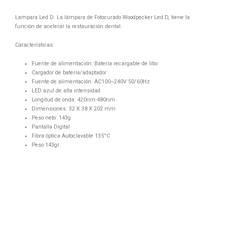
Lampara Led D: La lámpara de Fotocurado Woodpecker Led.D, tiene la
función de acelerar la restauración dental.
Características:
Fuente de alimentación: Batería recargable de litio
Cargador de batería/adaptador
Fuente de alimentación: AC100~240V 50/60Hz
LED azul de alta intensidad
Longitud de onda: 420nm-480nm
Dimensiones: 32 X 38 X 202 mm
Peso neto: 143g
Pantalla Digital
Fibra óptica Autoclavable 135°C
Peso 143gr