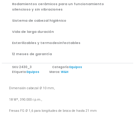
Rodamientos cerámicos para un funcionamiento
silencioso y sin vibraciones
Sistema de cabezal higiénico
Vida de larga duración
Esterilizables y termodesinfectables
12 meses de garantía
SKU
2430_3
Categoría
Equipos
Etiqueta
Equipos
Marca:
W&H
Dimensión cabezal Ø 10 mm,
18 W*, 390.000 r.p.m.,
Fresas FG Ø 1,6 para longitudes de broca de hasta 21 mm