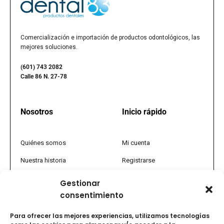
Comercialización e importación de productos odontológicos, las
mejores soluciones.
(601) 743 2082
Calle 86 N. 27-78
Nosotros
Inicio rápido
Quiénes somos
Mi cuenta
Nuestra historia
Registrarse
Política comercial
Tienda
Gestionar
consentimiento
PQRS
Promociones
Tratamiento de datos
FAQs
Para ofrecer las mejores experiencias, utilizamos tecnologías