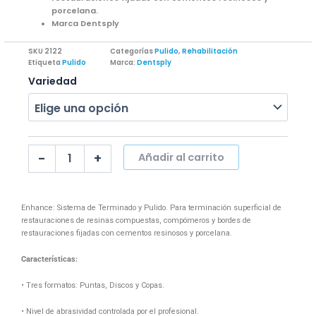
porcelana.
Marca Dentsply
SKU
2122
Categorías
Pulido
,
Rehabilitación
Etiqueta
Pulido
Marca:
Dentsply
ENHANCE
Variedad
CAJA
X
7
cantidad
-
+
Añadir al carrito
Enhance: Sistema de Terminado y Pulido. Para terminación superficial de
restauraciones de resinas compuestas, compómeros y bordes de
restauraciones fijadas con cementos resinosos y porcelana.
Características:
• Tres formatos: Puntas, Discos y Copas.
• Nivel de abrasividad controlada por el profesional.