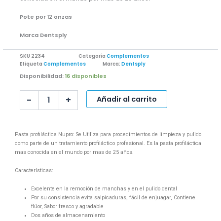
Pote por 12 onzas
Marca Dentsply
SKU
2234
Categoría
Complementos
Etiqueta
Complementos
Marca:
Dentsply
PASTA
Disponibilidad:
16 disponibles
PROFILÁCTICA
NUPRO
-
+
Añadir al carrito
cantidad
Pasta profiláctica Nupro: Se Utiliza para procedimientos de limpieza y pulido
como parte de un tratamiento profiláctico profesional. Es la pasta profiláctica
mas conocida en el mundo por mas de 25 años.
Características:
Excelente en la remoción de manchas y en el pulido dental
Por su consistencia evita salpicaduras, fácil de enjuagar, Contiene
flúor, Sabor fresco y agradable
Dos años de almacenamiento