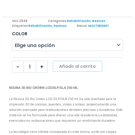
SKU
2948
Categorías
Rehabilitación
,
Resinas
Etiquetas
Rehabilitación
,
Resinas
Marca:
MASTERDENT
RESINA
COLOR
3D
BIO
CROWN
LCD/DLP/SLA
250
-
+
Añadir al carrito
ML
cantidad
RESINA 3D BIO CROWN LCD/DLP/SLA 250 ML
La Resina 3D Bio Crown LCD/DLP/SLA 250 ml ha sido diseñada para la
impresión 3D de coronas, puentes, inlays y onlays, proporcionando una
solución avanzada para restauraciones dentales precisas y duraderas. Este
material se ha formulado para ofrecer una alta resistencia y estabilidad,
esenciales en restauraciones que requieren un rendimiento duradero.
La tecnología nano híbrida incorporada en esta resina, junto con cargas