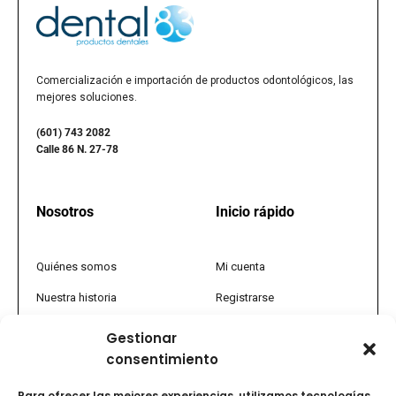
Comercialización e importación de productos odontológicos, las
mejores soluciones.
(601) 743 2082
Calle 86 N. 27-78
Nosotros
Inicio rápido
Quiénes somos
Mi cuenta
Nuestra historia
Registrarse
Política comercial
Tienda
Gestionar
consentimiento
PQRS
Promociones
Tratamiento de datos
FAQs
Para ofrecer las mejores experiencias, utilizamos tecnologías