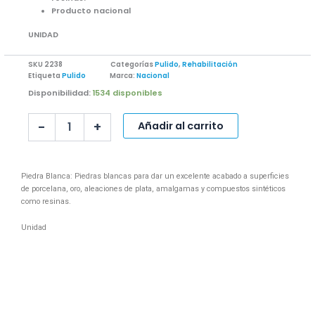
Producto nacional
UNIDAD
SKU
2238
Categorías
Pulido
,
Rehabilitación
Etiqueta
Pulido
Marca:
Nacional
PIEDRA
Disponibilidad:
1534 disponibles
BLANCA
PULIR
-
+
Añadir al carrito
RESINA
cantidad
Piedra Blanca: Piedras blancas para dar un excelente acabado a superficies
de porcelana, oro, aleaciones de plata, amalgamas y compuestos sintéticos
como resinas.
Unidad