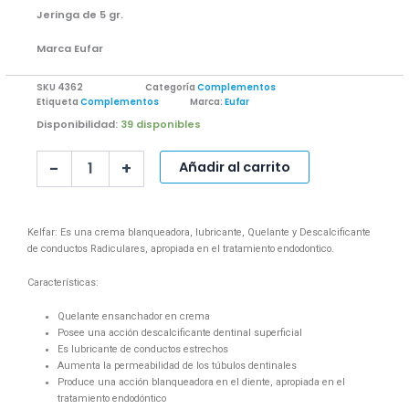
Jeringa de 5 gr.
Marca Eufar
SKU
4362
Categoría
Complementos
Etiqueta
Complementos
Marca:
Eufar
KELFAR
Disponibilidad:
39 disponibles
X
5
-
+
Añadir al carrito
GR
cantidad
Kelfar: Es una crema blanqueadora, lubricante, Quelante y Descalcificante
de conductos Radiculares, apropiada en el tratamiento endodontico.
Características:
Quelante ensanchador en crema
Posee una acción descalcificante dentinal superficial
Es lubricante de conductos estrechos
Aumenta la permeabilidad de los túbulos dentinales
Produce una acción blanqueadora en el diente, apropiada en el
tratamiento endodóntico