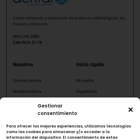
c
t
o
Comercialización e importación de productos odontológicos, las
mejores soluciones.
(601) 743 2082
Calle 86 N. 27-78
Nosotros
Inicio rápido
Quiénes somos
Mi cuenta
Nuestra historia
Registrarse
Política comercial
Tienda
Gestionar
consentimiento
PQRS
Promociones
Tratamiento de datos
FAQs
Para ofrecer las mejores experiencias, utilizamos tecnologías
como las cookies para almacenar y/o acceder a la
Términos y condiciones
Vida saludable y uso de
información del dispositivo. El consentimiento de estas