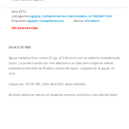
SKU
2272
Categorías
Agujas
,
Complementos
,
Destacados
,
ULTRADENT DAY
Etiquetas
Agujas
,
Complementos
Marca:
Ultradent
Sin existencias
CAJA X 20 UND
Aguja metálica fina y roma (27 ga, Ø 0,40 mm) con un extremo antiobturante
único. La punta cuenta con una abertura a un lado para irrigación lateral,
evitando la extrusión de fluidos a través del ápice. Longitud de la aguja: 25
mm.
Úsese con: EDTA 18%, Citric Acid 20%, otros irritantes.
Alcance ideal que reduce el riesgo de exprimir químicos más allá del ápice