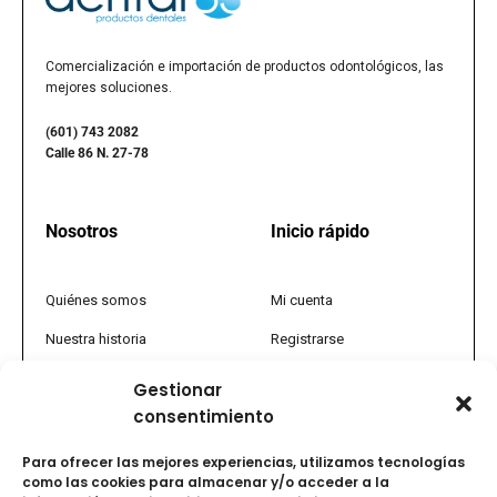
Comercialización e importación de productos odontológicos, las
mejores soluciones.
(601) 743 2082
Calle 86 N. 27-78
Nosotros
Inicio rápido
Quiénes somos
Mi cuenta
Nuestra historia
Registrarse
Política comercial
Tienda
Gestionar
consentimiento
PQRS
Promociones
Tratamiento de datos
FAQs
Para ofrecer las mejores experiencias, utilizamos tecnologías
como las cookies para almacenar y/o acceder a la
Términos y condiciones
Vida saludable y uso de