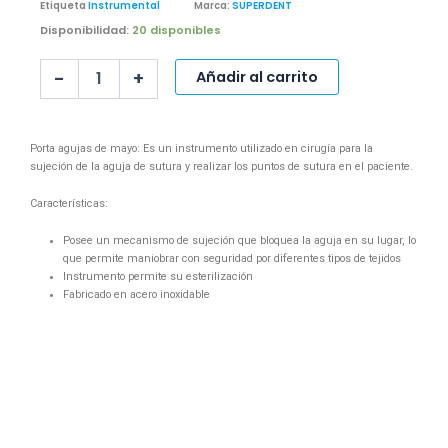
Etiqueta
Instrumental
Marca:
SUPERDENT
PORTAGUJAS
Disponibilidad:
20 disponibles
DE
MAYO
-
+
Añadir al carrito
cantidad
Porta agujas de mayo: Es un instrumento utilizado en cirugía para la
sujeción de la aguja de sutura y realizar los puntos de sutura en el paciente.
Características:
Posee un mecanismo de sujeción que bloquea la aguja en su lugar, lo
que permite maniobrar con seguridad por diferentes tipos de tejidos
Instrumento permite su esterilización
Fabricado en acero inoxidable