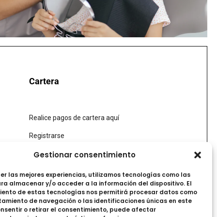
Cartera
Realice pagos de cartera aquí
Registrarse
I
L
F
Y
Gestionar consentimiento
n
i
a
o
s
n
c
u
er las mejores experiencias, utilizamos tecnologías como las
t
k
e
t
ra almacenar y/o acceder a la información del dispositivo. El
a
e
b
u
iento de estas tecnologías nos permitirá procesar datos como
g
d
o
b
amiento de navegación o las identificaciones únicas en este
r
i
o
e
consentir o retirar el consentimiento, puede afectar
a
n
k