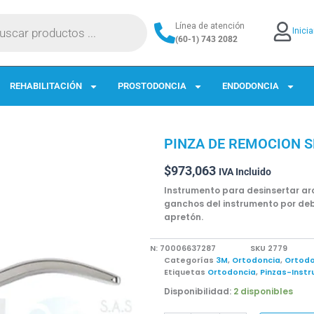
da
Línea de atención
Inici
os
(60-1) 743 2082
REHABILITACIÓN
PROSTODONCIA
ENDODONCIA
PINZA DE REMOCION 
$
973,063
IVA Incluido
Instrumento para desinsertar ar
ganchos del instrumento por deb
apretón.
EAN:
70006637287
SKU
2779
Categorías
3M
,
Ortodoncia
,
Ortodo
Etiquetas
Ortodoncia
,
Pinzas-Inst
PINZA
Disponibilidad:
2 disponibles
DE