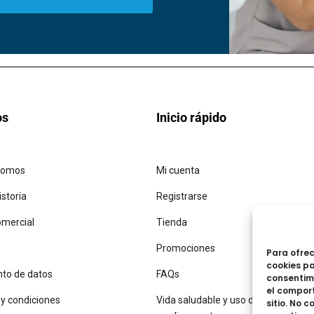
os
Inicio rápido
somos
Mi cuenta
istoria
Registrarse
omercial
Tienda
Promociones
Para ofrec
cookies pa
to de datos
FAQs
consentim
el comport
y condiciones
Vida saludable y uso de
sitio. No 