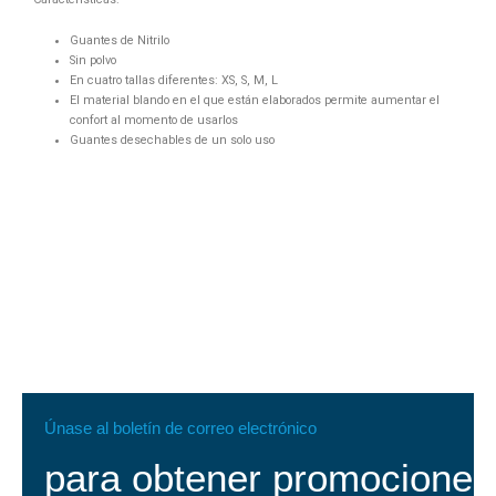
Guantes de Nitrilo
Sin polvo
En cuatro tallas diferentes: XS, S, M, L
El material blando en el que están elaborados permite aumentar el
confort al momento de usarlos
Guantes desechables de un solo uso
Únase al boletín de correo electrónico
para obtener promociones