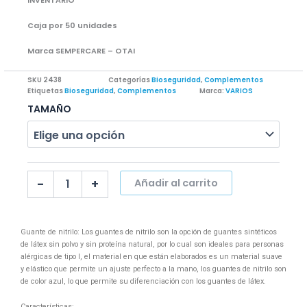
INVENTARIO
Caja por 50 unidades
Marca SEMPERCARE – OTAI
SKU
2438
Categorías
Bioseguridad
,
Complementos
Etiquetas
Bioseguridad
,
Complementos
Marca:
VARIOS
GUANTE
TAMAÑO
NITRILO
cantidad
-
+
Añadir al carrito
Guante de nitrilo: Los guantes de nitrilo son la opción de guantes sintéticos
de látex sin polvo y sin proteína natural, por lo cual son ideales para personas
alérgicas de tipo I, el material en que están elaborados es un material suave
y elástico que permite un ajuste perfecto a la mano, los guantes de nitrilo son
de color azul, lo que permite su diferenciación con los guantes de látex.
Características: