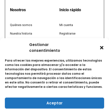
Nosotros
Inicio rápido
Quiénes somos
Mi cuenta
Nuestra historia
Registrarse
Política comercial
Tienda
Gestionar
consentimiento
PQRS
Promociones
Tratamiento de datos
FAQs
Para ofrecer las mejores experiencias, utilizamos tecnologías
como las cookies para almacenar y/o acceder a la
Términos y condiciones
Vida saludable y uso de
información del dispositivo. El consentimiento de estas
medicamentos
tecnologías nos permitirá procesar datos como el
comportamiento de navegación o las identificaciones únicas
I
L
F
Y
en este sitio. No consentir o retirar el consentimiento, puede
n
i
a
o
afectar negativamente a ciertas características y funciones.
s
n
c
u
t
k
e
t
a
e
b
u
Aceptar
g
d
o
b
© 2025 Dental 83. Todos los derechos reservados.
r
i
o
e