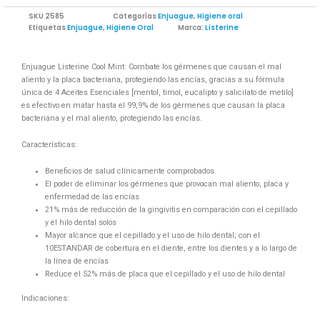
SKU
2585
Categorías
Enjuague
,
Higiene oral
Etiquetas
Enjuague
,
Higiene Oral
Marca:
Listerine
Enjuague Listerine Cool Mint: Combate los gérmenes que causan el mal
aliento y la placa bacteriana, protegiendo las encías, gracias a su fórmula
única de 4 Aceites Esenciales [mentol, timol, eucalipto y salicilato de metilo]
es efectivo en matar hasta el 99,9% de los gérmenes que causan la placa
bacteriana y el mal aliento, protegiendo las encías.
Características:
Beneficios de salud clínicamente comprobados
El poder de eliminar los gérmenes que provocan mal aliento, placa y
enfermedad de las encías
21% más de reducción de la gingivitis en comparación con el cepillado
y el hilo dental solos
Mayor alcance que el cepillado y el uso de hilo dental; con el
10ESTANDAR de cobertura en el diente, entre los dientes y a lo largo de
la línea de encías
Reduce el 52% más de placa que el cepillado y el uso de hilo dental
Indicaciones: