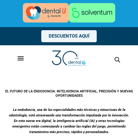
Ir
al
contenido
DESCUENTOS AQUÍ
EL FUTURO DE LA ENDODONCIA: INTELIGENCIA ARTIFICIAL, PRECISIÓN Y NUEVAS
OPORTUNIDADES
La endodoncia, una de las especialidades más técnicas y minuciosas de la
odontología, está atravesando una transformación impulsada por la innovación.
En esta nueva era digital, la inteligencia artificial (IA) y otras tecnologías
emergentes están comenzando a cambiar las reglas del juego, permitiendo
tratamientos más precisos, rápidos y personalizados.