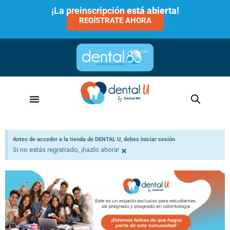
Ir
¡La preinscripción
está abierta!
al
REGÍSTRATE AHORA
contenido
Antes de acceder a la tienda de DENTAL U, debes iniciar sesión
×
Si no estás registrado, ¡hazlo ahora!